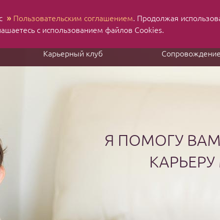
 с
»
Пользовательским соглашением
. Продолжая использов
Н
Ru
En
лашаетесь с использованием файлов Cookies.
Карьерный клуб
Сопровождени
Я ПОМОГУ ВА
КАРЬЕРУ