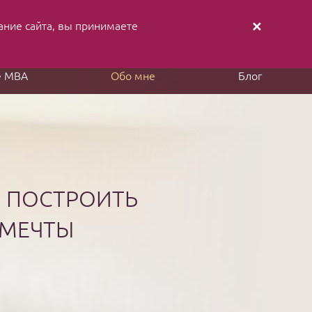
ание cайта, вы принимаете
✕
аписать письмо
Заказать звонок
е MBA
Обо мне
Блог
М ПОСТРОИТЬ
 МЕЧТЫ