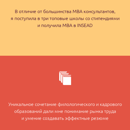
В отличие от большинства MBA консультантов,
я поступила в три топовые школы со стипендиями
и получила MBA в INSEAD
Уникальное сочетание филологического и кадрового
образований дали мне понимание рынка труда
и умение создавать эффектные резюме