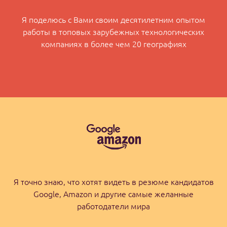
Я поделюсь с Вами своим десятилетним опытом
работы в топовых зарубежных технологических
компаниях в более чем 20 географиях
Я точно знаю, что хотят видеть в резюме кандидатов
Google, Amazon и другие самые желанные
работодатели мира