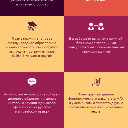
и сильных сторонах
Я сама получила топовое
Вы работаете напрямую со мной,
международное образование
без схем со сторонними
и знаю в точности, как поступить
консультантами с сомнительными
на лучшие программы мира:
квалификациями
INSEAD, Harvard и другие
Английский — мой основной язык
Имея красный диплом
делового общения, и я делаю
филологического факультета МГУ,
интервью-коучинг одинаково
я умею писать и помогать другим
эффективно на русском
составлять яркие эмоциональные
и английском языках
тексты