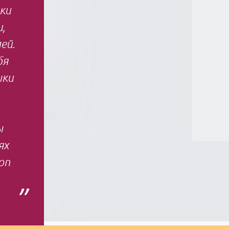
ки
,
ей.
бя
ыки
ы
ях
on