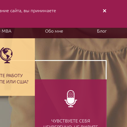
ание cайта, вы принимаете
✕
аписать письмо
Заказать звонок
е MBA
Обо мне
Блог
ТЕ РАБОТУ
ПЕ ИЛИ США?
ЧУВСТВУЕТЕ СЕБЯ