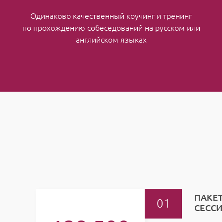
Одинаково качественный коучинг и тренинг
по прохождению собеседований на русском или
английском языках
ПАКЕТ
СЕСС