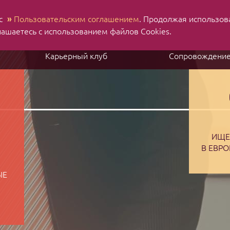
 с
»
Пользовательским соглашением
. Продолжая использов
Н
Ru
En
лашаетесь с использованием файлов Cookies.
Карьерный клуб
Сопровождени
ИЩЕ
В ЕВРО
ЫЕ