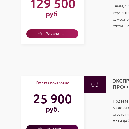
129 500
Темы, с 
руб.
коучинг
самоопр
сложные
Заказать
услугу
ЭКСП
Оплата почасовая
ПРОФ
25 900
Подаетес
руб.
мало от
стратеги
план де