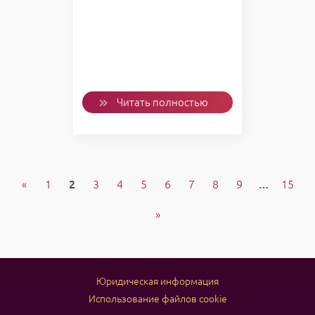
Читать полностью
«
1
2
3
4
5
6
7
8
9
…
15
»
Юридическая информация
Использование файлов cookie