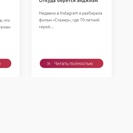
Откуда берется эйджизм
Недавно в Instagram я разбирала
фильм «Стажер», где 70-летний
, что
герой…
телям
у
ю
Читать полностью