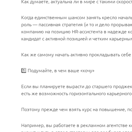
Как думаете, актуальна ли в мире с такими скоро
Когда единственным шансом занять кресло начальн
роль — пассивная стратегия (и то и дело прорываю
компанию на позицию HR-ассистента в надежде ко
кандидат с активной позицией и четким карьерны
Как же самому начать активно прокладывать себ
1️⃣ Подумайте, в чем ваше «хочу»
Если вы планируете вырасти до старшего проджек
есть же возможность горизонтального карьерного
Поэтому прежде чем взять курс на повышение, по
Например, вы работаете в рекламном агентстве к