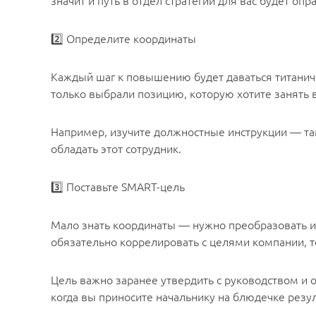
значит и путь в отдел стратегии для вас будет о
2️⃣ Определите координаты
Каждый шаг к повышению будет даваться титаничес
только выбрали позицию, которую хотите занять 
Например, изучите должностные инструкции — та
обладать этот сотрудник.
3️⃣ Поставьте SMART-цель
Мало знать координаты — нужно преобразовать их
обязательно коррелировать с целями компании, то
Цель важно заранее утвердить с руководством и о
когда вы приносите начальнику на блюдечке резул