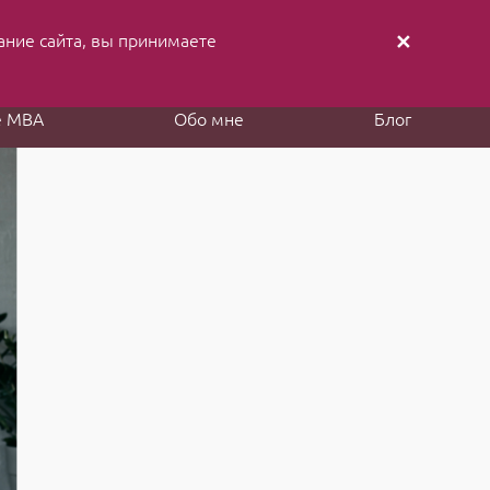
ание cайта, вы принимаете
✕
аписать письмо
Заказать звонок
е MBA
Обо мне
Блог