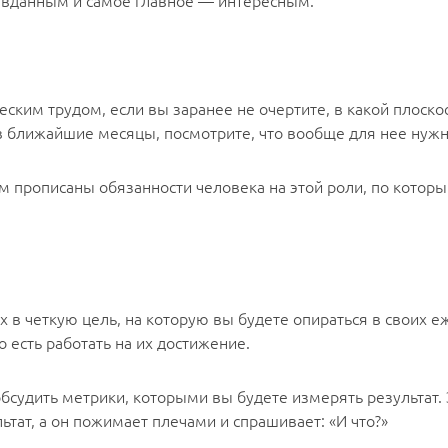
правданным и самое главное — интересным.
ким трудом, если вы заранее не очертите, в какой плоскос
в ближайшие месяцы, посмотрите, что вообще для нее нужн
м прописаны обязанности человека на этой роли, по кото
 в четкую цель, на которую вы будете опираться в своих 
 есть работать на их достижение.
бсудить метрики, которыми вы будете измерять результат. Э
ьтат, а он пожимает плечами и спрашивает: «И что?»