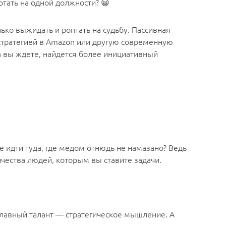
отать на одной должности? 😀
ько выжидать и роптать на судьбу. Пассивная
е стратегией в Amazon или другую современную
ка вы ждете, найдется более инициативный
е идти туда, где медом отнюдь не намазано? Ведь
чества людей, которым вы ставите задачи.
главный талант — стратегическое мышление. А