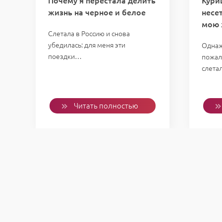
Почему я перестала делить
Кури
жизнь на черное и белое
несе
мою 
Слетала в Россию и снова
убедилась: для меня эти
Однаж
поездки…
пожал
слета
Читать полностью