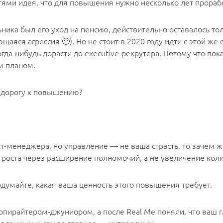
стями идея, что для повышения нужно несколько лет прораб
ика был его уход на пенсию, действительно оставалось тол
щаяся агрессия 🙂). Но не стоит в 2020 году идти с этой ж
гда-нибудь дорасти до executive-рекрутера. Потому что по
м планом.
е дорогу к повышению?
т-менеджера, но управление — не ваша страсть, то зачем ж
 роста через расширение полномочий, а не увеличение коли
думайте, какая ваша ценность этого повышения требует.
опирайтером-джуниором, а после Real Me поняли, что ваш 