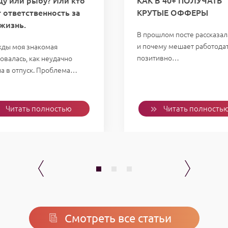
цу или рыбу? Или кто
КАК В 40+ ПОЛУЧАТЬ
т ответственность за
КРУТЫЕ ОФФЕРЫ
жизнь.
В прошлом посте рассказала
и почему мешает работода
ды моя знакомая
позитивно…
овалась, как неудачно
ла в отпуск. Проблема…
Читать полностью
Читать полность
Смотреть все статьи