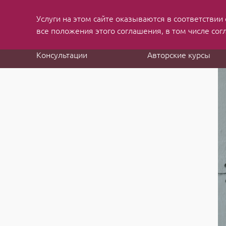
Услуги на этом сайте оказываются в соответствии
MBA applications
and job search consulting
все положения этого соглашения, в том числе сог
Консультации
Авторские курсы