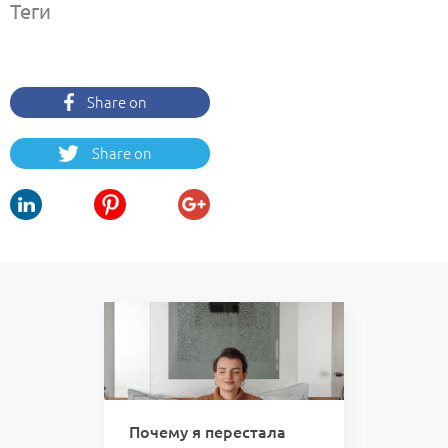
Теги
Share on
Facebook
Share on
Twitter
 вас
Почему я перестала
Кури