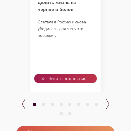
делить жизнь на
кто 
черное и белое
отве
казал:
мою 
Слетала в Россию и снова
убедилась: для меня эти
Однаж
поездки…
пожал
слетал
Проб
ью
Читать полностью