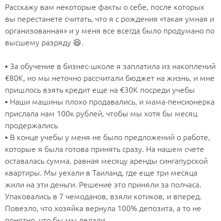
Расскажу вам некоторые факты о себе, после которых
вы перестанете считать, что я с рождения «такая умная и
организованная» и у меня все всегда было продумано по
высшему разряду 😆.
⠀
▪️ За обучение в бизнес-школе я заплатила из накоплений
€80К, но мы неточно рассчитали бюджет на жизнь, и мне
пришлось взять кредит еще на €30К посреди учебы
▪️ Наши машины плохо продавались, и мама-пенсионерка
прислала нам 100к рублей, чтобы мы хотя бы месяц
продержались
▪️ В конце учебы у меня не было предложений о работе,
которые я была готова принять сразу. На нашем счете
оставалась сумма, равная месяцу аренды сингапурской
квартиры. Мы уехали в Таиланд, где еще три месяца
жили на эти деньги. Решение это приняли за полчаса.
Упаковались в 7 чемоданов, взяли котиков, и вперед.
Повезло, что хозяйка вернула 100% депозита, а то не
понятно, что бы мы делали.