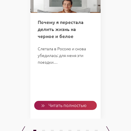
 вас
Почему я перестала
Кури
делить жизнь на
кто 
черное и белое
отве
казал:
мою 
Слетала в Россию и снова
убедилась: для меня эти
Однаж
поездки…
пожал
слетал
Проб
ью
Читать полностью