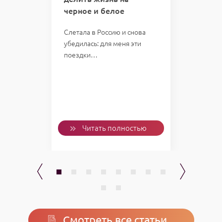
черное и белое
отве
казал:
мою 
Слетала в Россию и снова
убедилась: для меня эти
Однаж
поездки…
пожал
слетал
Проб
ью
Читать полностью
Смотреть все статьи