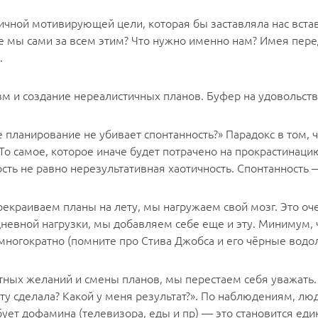
 личной мотивирующей цели, которая бы заставляла нас вст
де мы сами за всем этим? Что нужно именно нам? Имея пере
.
 и создание нереалистичных планов. Буфер на удовольствия
е планирование не убивает спонтанность?» Парадокс в том,
То самое, которое иначе будет потрачено на прокрастинац
ть не равно нерезультативная хаотичность. Спонтанность
рекраиваем планы на лету, мы нагружаем свой мозг. Это о
невной нагрузки, мы добавляем себе еще и эту. Минимум, 
ногократно (помните про Стива Джобса и его чёрные водола
утных желаний и смены планов, мы перестаем себя уважать.
акту сделала? Какой у меня результат?». По наблюдениям, 
бует дофамина (телевизора, еды и пр) — это становится ед