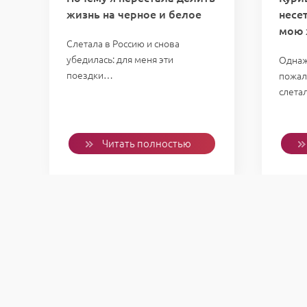
жизнь на черное и белое
несе
мою 
Слетала в Россию и снова
убедилась: для меня эти
Однаж
поездки…
пожал
слета
Читать полностью