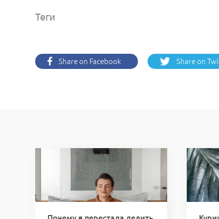
Теги
Share on Facebook
Share on Twi
Почему я перестала делить
Кури