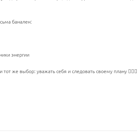
есьма банален:
ники энергии
от же выбор: уважать себя и следовать своему плану 🤷🏻‍♀