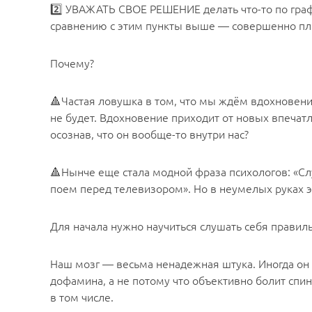
2️⃣ УВАЖАТЬ СВОЕ РЕШЕНИЕ делать что-то по графи
сравнению с этим пункты выше — совершенно пл
Почему?
🔺Частая ловушка в том, что мы ждём вдохновения
не будет. Вдохновение приходит от новых впечатл
осознав, что он вообще-то внутри нас?
🔺Нынче еще стала модной фраза психологов: «Слу
поем перед телевизором». Но в неумелых руках эт
Для начала нужно научиться слушать себя правил
Наш мозг — весьма ненадежная штука. Иногда он п
дофамина, а не потому что объективно болит спина
в том числе.