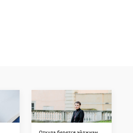
Откуда берется эйджизм