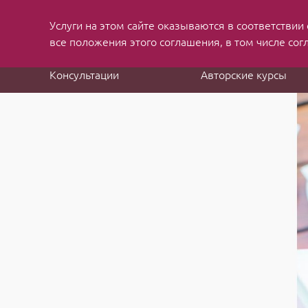
Услуги на этом сайте оказываются в соответствии
MBA applications
and job search consulting
все положения этого соглашения, в том числе сог
Консультации
Авторские курсы