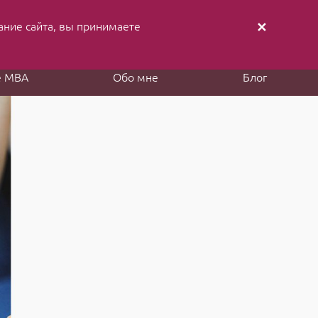
ание cайта, вы принимаете
✕
аписать письмо
Заказать звонок
е MBA
Обо мне
Блог