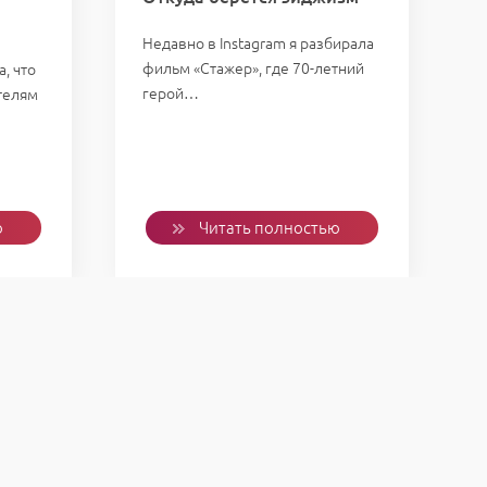
Недавно в Instagram я разбирала
фильм «Стажер», где 70-летний
, что
герой…
телям
у
ю
Читать полностью