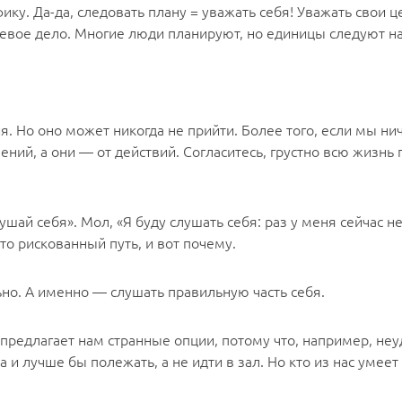
ку. Да-да, следовать плану = уважать себя! Уважать свои ц
евое дело. Многие люди планируют, но единицы следуют н
. Но оно может никогда не прийти. Более того, если мы нич
ений, а они — от действий. Согласитесь, грустно всю жизнь
шай себя». Мол, «Я буду слушать себя: раз у меня сейчас н
о рискованный путь, и вот почему.
ьно. А именно — слушать правильную часть себя.
редлагает нам странные опции, потому что, например, неуд
 и лучше бы полежать, а не идти в зал. Но кто из нас умеет 