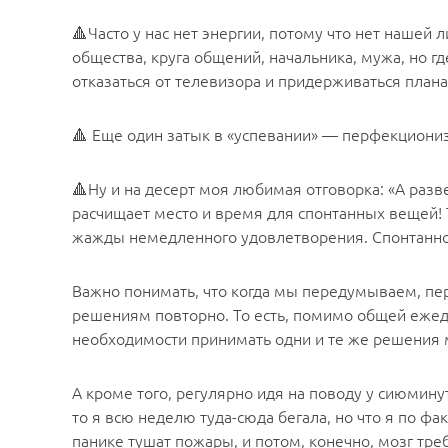
🔺Часто у нас нет энергии, потому что нет нашей
общества, круга общений, начальника, мужа, но г
отказаться от телевизора и придерживаться плана
🔺 Еще один затык в «успевании» — перфекционизм
🔺Ну и на десерт моя любимая отговорка: «А разв
расчищает место и время для спонтанных вещей! 
жажды немедленного удовлетворения. Спонтаннос
Важно понимать, что когда мы передумываем, пе
решениям повторно. То есть, помимо общей ежед
необходимости принимать одни и те же решения м
А кроме того, регулярно идя на поводу у сиюмин
то я всю неделю туда-сюда бегала, но что я по ф
панике тушат пожары, и потом, конечно, мозг тре