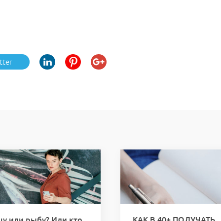
tter
цу или рыбу? Или кто
КАК В 40+ ПОЛУЧАТЬ