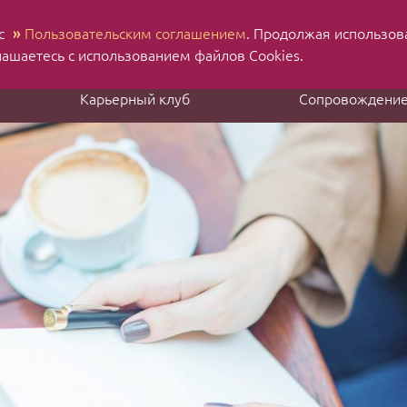
 с
»
Пользовательским соглашением
. Продолжая использов
Н
Ru
En
лашаетесь с использованием файлов Cookies.
Карьерный клуб
Сопровождени