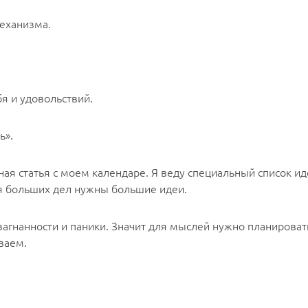
механизма.
я и удовольствий.
ь».
ная статья с моем календаре. Я веду специальный список и
ля больших дел нужны большие идеи.
, загнанности и паники. Значит для мыслей нужно планиров
ваем.