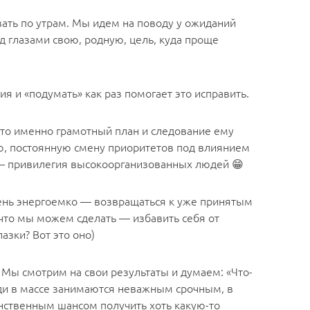
авать по утрам. Мы идем на поводу у ожиданий
д глазами свою, родную, цель, куда проще
 и «подумать» как раз помогает это исправить.
 что именно грамотный план и следование ему
ию, постоянную смену приоритетов под влиянием
 — привилегия высокоорганизованных людей 😁
чень энергоемко — возвращаться к уже принятым
что мы можем сделать — избавить себя от
зки? Вот это оно)
 Мы смотрим на свои результаты и думаем: «Что-
люди в массе занимаются неважным срочным, в
инственным шансом получить хоть какую-то