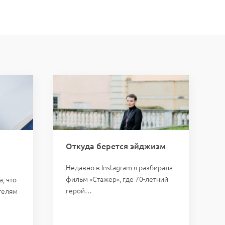
Откуда берется эйджизм
Недавно в Instagram я разбирала
фильм «Стажер», где 70-летний
, что
герой…
телям
у