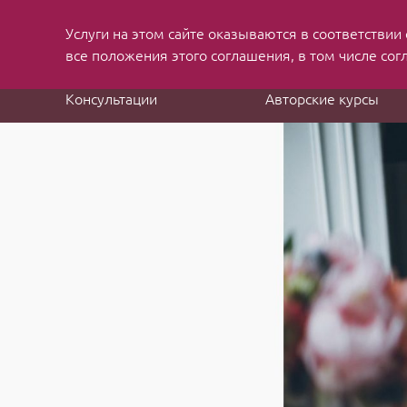
Услуги на этом сайте оказываются в соответствии
MBA applications
and job search consulting
все положения этого соглашения, в том числе сог
Консультации
Авторские курсы