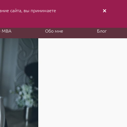
ание cайта, вы принимаете
✕
аписать письмо
Заказать звонок
е MBA
Обо мне
Блог