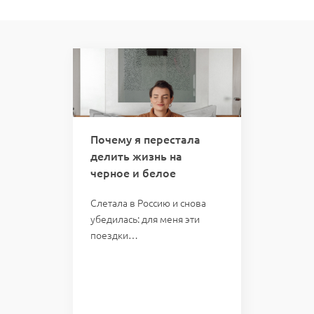
 вас
Почему я перестала
Кури
делить жизнь на
кто 
черное и белое
отве
казал:
мою 
Слетала в Россию и снова
убедилась: для меня эти
Однаж
поездки…
пожал
слетал
Проб