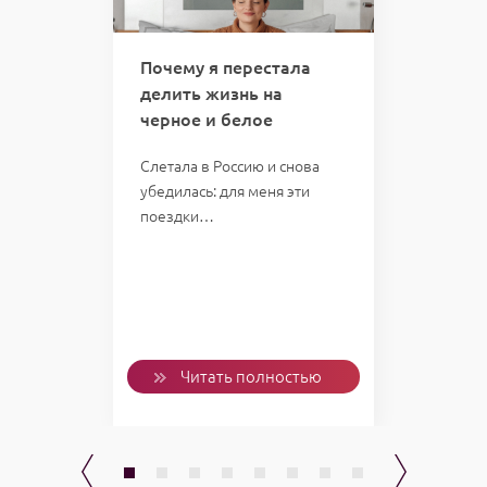
 вас
Почему я перестала
Кури
делить жизнь на
кто 
черное и белое
отве
казал:
мою 
Слетала в Россию и снова
убедилась: для меня эти
Однаж
поездки…
пожал
слетал
Проб
ью
Читать полностью