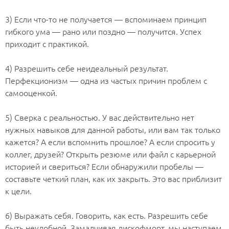
⠀
3) Если что-то не получается — вспоминаем принцип
гибкого ума — рано или поздно — получится. Успех
приходит с практикой.
⠀
4) Разрешить себе неидеальный результат.
Перфекционизм — одна из частых причин проблем с
самооценкой.
⠀
5) Сверка с реальностью. У вас действительно нет
нужных навыков для данной работы, или вам так только
кажется? А если вспомнить прошлое? А если спросить у
коллег, друзей? Открыть резюме или файл с карьерной
историей и свериться? Если обнаружили пробелы —
составьте четкий план, как их закрыть. Это вас приблизит
к цели.
⠀
6) Выражать себя. Говорить, как есть. Разрешить себе
быть неудобной. Замалчивая дискофморт, мы наступаем