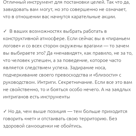
Отличный инструмент для постановки целей. Так что да,
завидовать вам могут, но это совершенно не означает,
что в отношении вас начнутся карательные акции.
⠀
✓ В ваших возможностях выбрать работать в
конструктивной атмосфере. Если сейчас вы в «пираньем
логове» и со всех сторон окружены врагами — то зачем
вы выбираете это? Да «ненавидят», как правило, не за то,
что человек успешен, а за поведение, которое часто
является следствием успеха. Задирание носа,
подчеркивание своего превосходства и «близости» с
руководством. Интриги. Секретничание. Если все это вам
не свойственно, то и бояться особо нечего. А на заядлых
интриганов есть инструменты
⠀
✓ Но да, чем выше позиция — тем больше приходится
говорить «нет» и отстаивать свою территорию. Без
здоровой самооценки не обойтись.
⠀