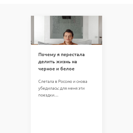
 вас
Почему я перестала
Кури
делить жизнь на
кто 
черное и белое
отве
казал:
мою 
Слетала в Россию и снова
убедилась: для меня эти
Однаж
поездки…
пожал
слетал
Проб